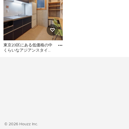
東京23区にある低価格の中
くらいなアジアンスタイル
のおしゃれなキッチン (シ
東京23区にある低価格の中
ングルシンク、フラットパ
くらいなアジアンスタイル
のおしゃれなキッチン (シン
グルシンク、フラットパネ
ル扉のキャビネット、ター
コイズのキャビネット、ス
テンレスカウンター、白い
キッチンパネル、ガラス板
のキッチンパネル、シルバ
ーの調理設備、クッション
フロア、アイランドなし、
© 2026 Houzz Inc.
ベージュの床、グレーのキ