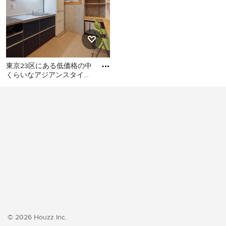
東京23区にある低価格の中
くらいなアジアンスタイル
のおしゃれなキッチン (シ
東京23区にある低価格の中
ングルシンク、フラットパ
くらいなアジアンスタイル
のおしゃれなキッチン (シン
グルシンク、フラットパネ
ル扉のキャビネット、ター
コイズのキャビネット、ス
テンレスカウンター、白い
キッチンパネル、ガラス板
のキッチンパネル、シルバ
ーの調理設備、クッション
フロア、アイランドなし、
ベージュの床、グレーのキ
© 2026 Houzz Inc.
ッチンカウンター) の写真