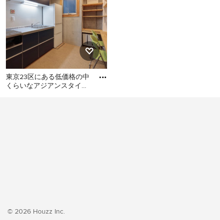
東京23区にある低価格の中
くらいなアジアンスタイル
のおしゃれなキッチン (シ
東京23区にある低価格の中
ングルシンク、フラットパ
くらいなアジアンスタイル
のおしゃれなキッチン (シン
グルシンク、フラットパネ
ル扉のキャビネット、ター
コイズのキャビネット、ス
テンレスカウンター、白い
キッチンパネル、ガラス板
のキッチンパネル、シルバ
ーの調理設備、クッション
フロア、アイランドなし、
© 2026 Houzz Inc.
ベージュの床、グレーのキ