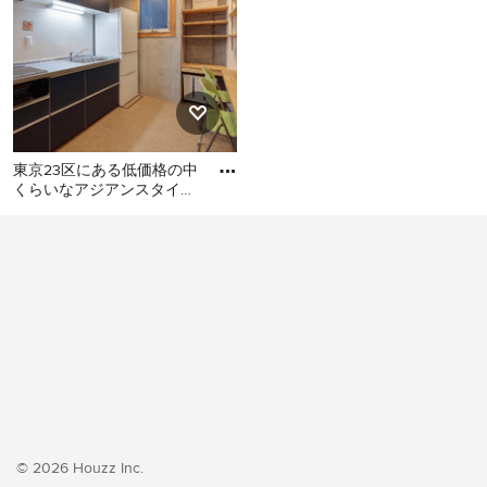
東京23区にある低価格の中
くらいなアジアンスタイル
のおしゃれなキッチン (シ
東京23区にある低価格の中
ングルシンク、フラットパ
くらいなアジアンスタイル
のおしゃれなキッチン (シン
グルシンク、フラットパネ
ル扉のキャビネット、ター
コイズのキャビネット、ス
テンレスカウンター、白い
キッチンパネル、ガラス板
のキッチンパネル、シルバ
ーの調理設備、クッション
フロア、アイランドなし、
© 2026 Houzz Inc.
ベージュの床、グレーのキ