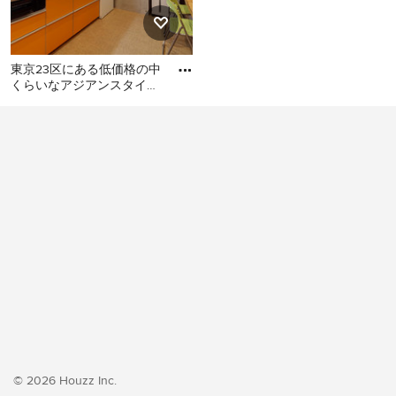
東京23区にある低価格の中
くらいなアジアンスタイル
のおしゃれなキッチン (シ
東京23区にある低価格の中
ングルシンク、フラットパ
くらいなアジアンスタイル
のおしゃれなキッチン (シン
グルシンク、フラットパネ
ル扉のキャビネット、オレ
ンジのキャビネット、ステ
ンレスカウンター、白いキ
ッチンパネル、シルバーの
調理設備、クッションフロ
ア、アイランドなし、オレ
ンジの床、グレーのキッチ
ンカウンター) の写真
© 2026 Houzz Inc.