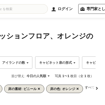
ログイン
専門家と
クッションフロア、オレンジの
アイランドの数
キャビネット扉の形式
キャビネッ
並び替え:
今日の人気順
写真
1
〜
1
枚目（全
1
枚）
すべて解除
床の素材: ビニール
床の色: オレンジ