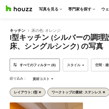
写真を見る
専門家を探す
ウェ
キッチン
床の色: オレンジ
I型キッチン (シルバーの
床、シングルシンク) の写真
すべてのフィルター (6)
スタイル
空間・建
絞り込み：
資材コスト
レイアウト: I型
ワークトップの素材: ステンレス
前
次
1/7
へ
へ