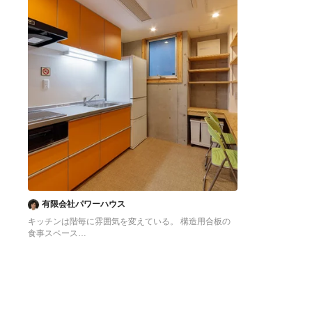
有限会社パワーハウス
キッチンは階毎に雰囲気を変えている。 構造用合板の
食事スペース
東京23区にある低価格の中くらいなアジアンスタイル
のおしゃれなキッチン (シングルシンク、フラットパネ
ル扉のキャビネット、オレンジのキャビネット、ステン
レスカウンター、白いキッチンパネル、シルバーの調理
設備、クッションフロア、アイランドなし、オレンジの
床、グレーのキッチンカウンター) の写真