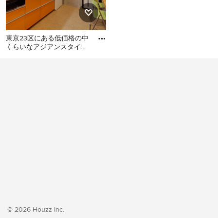
東京23区にある低価格の中
くらいなアジアンスタイル
のおしゃれなキッチン (シ
東京23区にある低価格の中
ングルシンク、フラットパ
くらいなアジアンスタイル
のおしゃれなキッチン (シン
グルシンク、フラットパネ
ル扉のキャビネット、オレ
ンジのキャビネット、ステ
ンレスカウンター、白いキ
ッチンパネル、シルバーの
調理設備、クッションフロ
ア、アイランドなし、オレ
ンジの床、グレーのキッチ
ンカウンター) の写真
© 2026 Houzz Inc.