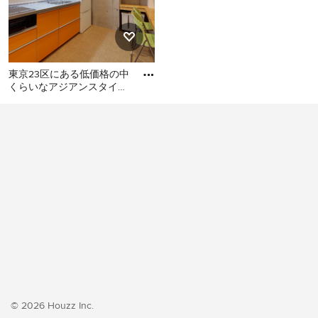
東京23区にある低価格の中
くらいなアジアンスタイル
のおしゃれなキッチン (シ
東京23区にある低価格の中
ングルシンク、フラットパ
くらいなアジアンスタイル
のおしゃれなキッチン (シン
グルシンク、フラットパネ
ル扉のキャビネット、オレ
ンジのキャビネット、ステ
ンレスカウンター、白いキ
ッチンパネル、シルバーの
調理設備、クッションフロ
ア、アイランドなし、オレ
ンジの床、グレーのキッチ
ンカウンター) の写真
© 2026 Houzz Inc.