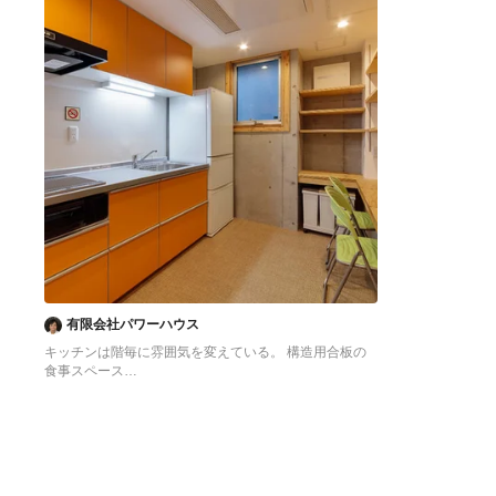
有限会社パワーハウス
キッチンは階毎に雰囲気を変えている。 構造用合板の
食事スペース
東京23区にある低価格の中くらいなアジアンスタイル
のおしゃれなキッチン (シングルシンク、フラットパネ
ル扉のキャビネット、オレンジのキャビネット、ステン
レスカウンター、白いキッチンパネル、シルバーの調理
設備、クッションフロア、アイランドなし、オレンジの
床、グレーのキッチンカウンター) の写真