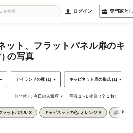
ログイン
専門家と
ビネット、フラットパネル扉のキ
 の写真
アイランドの数 (1)
キャビネット扉の形式 (1)
並び替え:
今日の人気順
写真
1
〜
1
枚目（全
1
枚）
 フラットパネル
キャビネットの色: オレンジ
調理設備