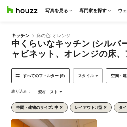
写真を見る
専門家を探す
ウェ
キッチン
床の色: オレンジ
中くらいなキッチン (シル
ャビネット、オレンジの床、
すべてのフィルター (9)
スタイル
空間・建物
絞り込み：
資材コスト
空間・建物のサイズ: 中
レイアウト: I型
タイ
前
次
1/10
へ
へ