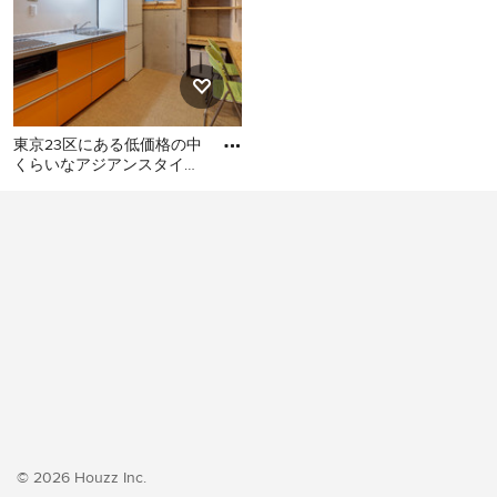
東京23区にある低価格の中
くらいなアジアンスタイル
のおしゃれなキッチン (シ
東京23区にある低価格の中
ングルシンク、フラットパ
くらいなアジアンスタイル
のおしゃれなキッチン (シン
グルシンク、フラットパネ
ル扉のキャビネット、オレ
ンジのキャビネット、ステ
ンレスカウンター、白いキ
ッチンパネル、シルバーの
調理設備、クッションフロ
ア、アイランドなし、オレ
ンジの床、グレーのキッチ
ンカウンター) の写真
© 2026 Houzz Inc.