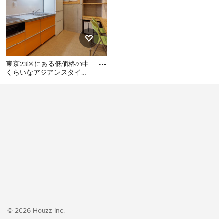
東京23区にある低価格の中
くらいなアジアンスタイル
のおしゃれなキッチン (シ
東京23区にある低価格の中
ングルシンク、フラットパ
くらいなアジアンスタイル
のおしゃれなキッチン (シン
グルシンク、フラットパネ
ル扉のキャビネット、オレ
ンジのキャビネット、ステ
ンレスカウンター、白いキ
ッチンパネル、シルバーの
調理設備、クッションフロ
ア、アイランドなし、オレ
ンジの床、グレーのキッチ
ンカウンター) の写真
© 2026 Houzz Inc.