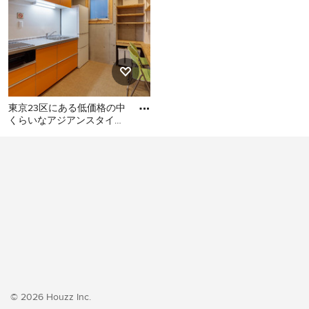
東京23区にある低価格の中
くらいなアジアンスタイル
のおしゃれなキッチン (シ
東京23区にある低価格の中
ングルシンク、フラットパ
くらいなアジアンスタイル
のおしゃれなキッチン (シン
グルシンク、フラットパネ
ル扉のキャビネット、オレ
ンジのキャビネット、ステ
ンレスカウンター、白いキ
ッチンパネル、シルバーの
調理設備、クッションフロ
ア、アイランドなし、オレ
ンジの床、グレーのキッチ
© 2026 Houzz Inc.
ンカウンター) の写真