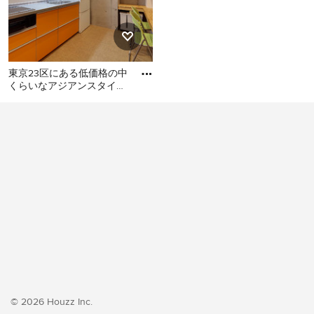
東京23区にある低価格の中
くらいなアジアンスタイル
のおしゃれなキッチン (シ
東京23区にある低価格の中
ングルシンク、フラットパ
くらいなアジアンスタイル
のおしゃれなキッチン (シン
グルシンク、フラットパネ
ル扉のキャビネット、オレ
ンジのキャビネット、ステ
ンレスカウンター、白いキ
ッチンパネル、シルバーの
調理設備、クッションフロ
ア、アイランドなし、オレ
ンジの床、グレーのキッチ
ンカウンター) の写真
© 2026 Houzz Inc.