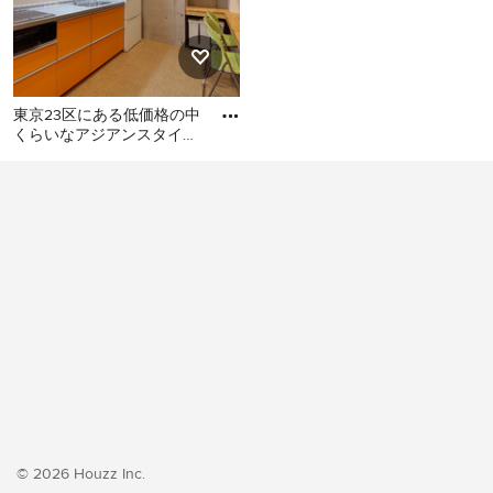
東京23区にある低価格の中
くらいなアジアンスタイル
のおしゃれなキッチン (シ
東京23区にある低価格の中
ングルシンク、フラットパ
くらいなアジアンスタイル
のおしゃれなキッチン (シン
グルシンク、フラットパネ
ル扉のキャビネット、オレ
ンジのキャビネット、ステ
ンレスカウンター、白いキ
ッチンパネル、シルバーの
調理設備、クッションフロ
ア、アイランドなし、オレ
ンジの床、グレーのキッチ
ンカウンター) の写真
© 2026 Houzz Inc.