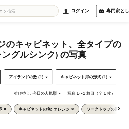
ログイン
専門家と
ンジのキャビネット、全タイプの
ングルシンク) の写真
アイランドの数 (1)
キャビネット扉の形式 (1)
キ
並び替え:
今日の人気順
写真
1
〜
1
枚目（全
1
枚）
扉
キャビネットの色: オレンジ
ワークトップの素材: 