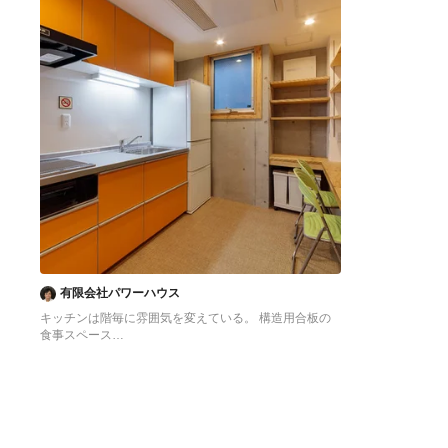
有限会社パワーハウス
キッチンは階毎に雰囲気を変えている。 構造用合板の
食事スペース
東京23区にある低価格の中くらいなアジアンスタイル
のおしゃれなキッチン (シングルシンク、フラットパネ
ル扉のキャビネット、オレンジのキャビネット、ステン
レスカウンター、白いキッチンパネル、シルバーの調理
設備、クッションフロア、アイランドなし、オレンジの
床、グレーのキッチンカウンター) の写真