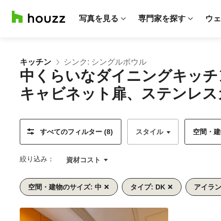
写真を見る
専門家を探す
ウェ
キッチン
シンク: シングルボウル
中くらいなダイニングキッチ
キャビネット扉、ステンレス
すべてのフィルター (8)
スタイル
空間・建物
絞り込み：
資材コスト
空間・建物のサイズ: 中
タイプ: DK
アイラン
前
次
1/9
へ
へ