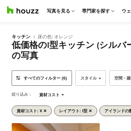
写真を見る
専門家を探す
ウェ
キッチン
床の色: オレンジ
低価格のI型キッチン (シル
の写真
すべてのフィルター (6)
スタイル
空間・建
絞り込み：
資材コスト
資材コスト: ¥
レイアウト: I型
アイランドの数
前
次
1/7
へ
へ