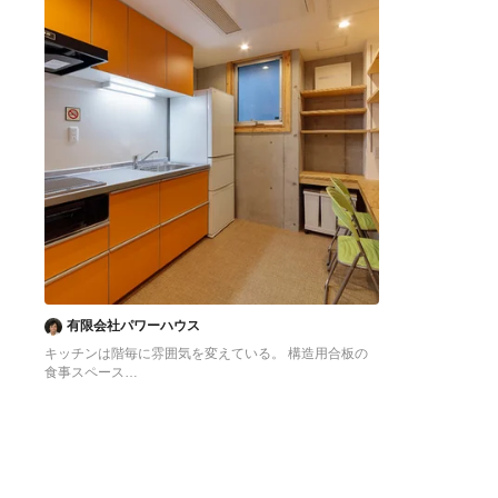
有限会社パワーハウス
キッチンは階毎に雰囲気を変えている。 構造用合板の
食事スペース
東京23区にある低価格の中くらいなアジアンスタイル
のおしゃれなキッチン (シングルシンク、フラットパネ
ル扉のキャビネット、オレンジのキャビネット、ステン
レスカウンター、白いキッチンパネル、シルバーの調理
設備、クッションフロア、アイランドなし、オレンジの
床、グレーのキッチンカウンター) の写真