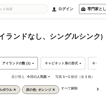
ログイン
専門家と
アイランドなし、シングルシンク)
アイランドの数 (1)
キャビネット扉の形式
キャビネ
並び替え:
今日の人気順
写真
1
〜
1
枚目（全
1
枚）
すべて解除
グルボウル
床の色: オレンジ