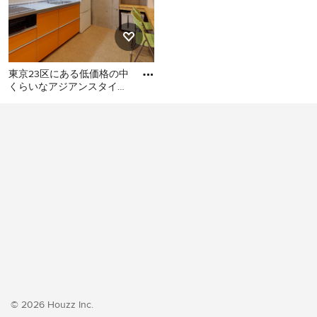
東京23区にある低価格の中
くらいなアジアンスタイル
のおしゃれなキッチン (シ
東京23区にある低価格の中
ングルシンク、フラットパ
くらいなアジアンスタイル
のおしゃれなキッチン (シン
グルシンク、フラットパネ
ル扉のキャビネット、オレ
ンジのキャビネット、ステ
ンレスカウンター、白いキ
ッチンパネル、シルバーの
調理設備、クッションフロ
ア、アイランドなし、オレ
ンジの床、グレーのキッチ
ンカウンター) の写真
© 2026 Houzz Inc.