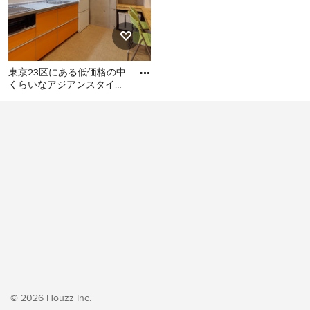
東京23区にある低価格の中
くらいなアジアンスタイル
のおしゃれなキッチン (シ
東京23区にある低価格の中
ングルシンク、フラットパ
くらいなアジアンスタイル
のおしゃれなキッチン (シン
グルシンク、フラットパネ
ル扉のキャビネット、オレ
ンジのキャビネット、ステ
ンレスカウンター、白いキ
ッチンパネル、シルバーの
調理設備、クッションフロ
ア、アイランドなし、オレ
ンジの床、グレーのキッチ
ンカウンター) の写真
© 2026 Houzz Inc.