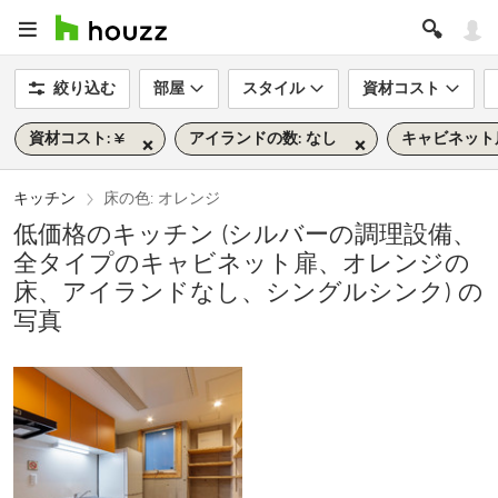
絞り込む
部屋
スタイル
資材コスト
資材コスト: ¥
アイランドの数: なし
キャビネット
キッチン
床の色: オレンジ
低価格のキッチン (シルバーの調理設備、
全タイプのキャビネット扉、オレンジの
床、アイランドなし、シングルシンク) の
写真