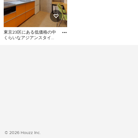
東京23区にある低価格の中
くらいなアジアンスタイル
のおしゃれなキッチン (シ
東京23区にある低価格の中
ングルシンク、フラットパ
くらいなアジアンスタイル
のおしゃれなキッチン (シン
グルシンク、フラットパネ
ル扉のキャビネット、オレ
ンジのキャビネット、ステ
ンレスカウンター、白いキ
ッチンパネル、シルバーの
調理設備、クッションフロ
ア、アイランドなし、オレ
ンジの床、グレーのキッチ
ンカウンター) の写真
© 2026 Houzz Inc.