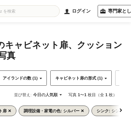
ログイン
専門家と
プのキャビネット扉、クッション
写真
アイランドの数 (1)
キャビネット扉の形式 (1)
キャ
並び替え:
今日の人気順
写真
1
〜
1
枚目（全
1
枚）
ト扉
調理設備・家電の色: シルバー
シンク: シングル