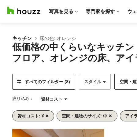
写真を見る
専門家を探す
ウェ
キッチン
床の色: オレンジ
低価格の中くらいなキッチン
フロア、オレンジの床、アイ
すべてのフィルター (8)
スタイル
空間・建物
絞り込み：
資材コスト
資材コスト: ¥
空間・建物のサイズ: 中
アイラ
前
次
1/9
へ
へ