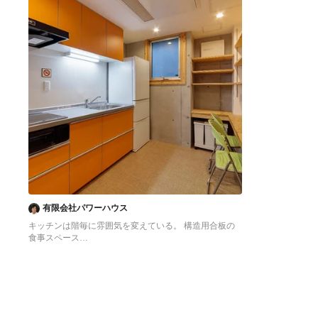
有限会社パワーハウス
キッチンは階毎に雰囲気を変えている。 構造用合板の
食事スペース
東京23区にある低価格の中くらいなアジアンスタイル
のおしゃれなキッチン (シングルシンク、フラットパネ
ル扉のキャビネット、オレンジのキャビネット、ステン
レスカウンター、白いキッチンパネル、シルバーの調理
設備、クッションフロア、アイランドなし、オレンジの
床、グレーのキッチンカウンター) の写真