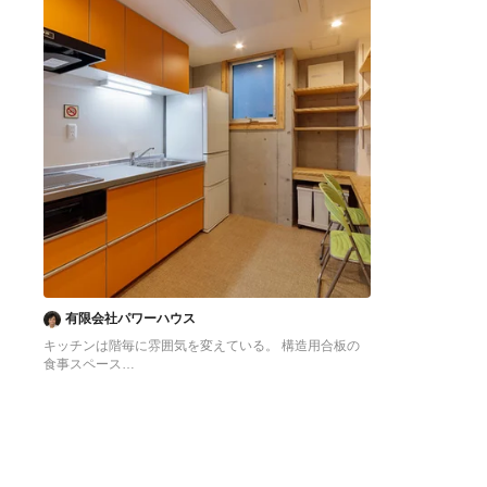
有限会社パワーハウス
キッチンは階毎に雰囲気を変えている。 構造用合板の
食事スペース
東京23区にある低価格の中くらいなアジアンスタイル
のおしゃれなキッチン (シングルシンク、フラットパネ
ル扉のキャビネット、オレンジのキャビネット、ステン
レスカウンター、白いキッチンパネル、シルバーの調理
設備、クッションフロア、アイランドなし、オレンジの
床、グレーのキッチンカウンター) の写真