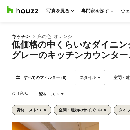
写真を見る
専門家を探す
ウェ
キッチン
床の色: オレンジ
低価格の中くらいなダイニン
グレーのキッチンカウンター
すべてのフィルター (8)
スタイル
空間・建物
絞り込み：
資材コスト
資材コスト: ¥
空間・建物のサイズ: 中
タイプ
前
次
1/9
へ
へ