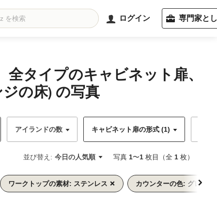
ログイン
専門家と
備、全タイプのキャビネット扉、
の床) の写真
アイランドの数
キャビネット扉の形式 (1)
キャ
並び替え:
今日の人気順
写真
1
〜
1
枚目（全
1
枚）
ワークトップの素材: ステンレス
カウンターの色: グレー