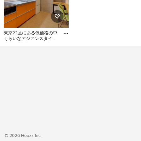
東京23区にある低価格の中
くらいなアジアンスタイル
のおしゃれなキッチン (シ
東京23区にある低価格の中
ングルシンク、フラットパ
くらいなアジアンスタイル
のおしゃれなキッチン (シン
グルシンク、フラットパネ
ル扉のキャビネット、オレ
ンジのキャビネット、ステ
ンレスカウンター、白いキ
ッチンパネル、シルバーの
調理設備、クッションフロ
ア、アイランドなし、オレ
ンジの床、グレーのキッチ
ンカウンター) の写真
© 2026 Houzz Inc.