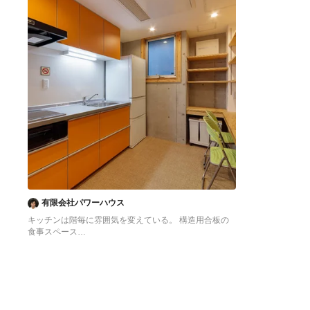
有限会社パワーハウス
キッチンは階毎に雰囲気を変えている。 構造用合板の
食事スペース
東京23区にある低価格の中くらいなアジアンスタイル
のおしゃれなキッチン (シングルシンク、フラットパネ
ル扉のキャビネット、オレンジのキャビネット、ステン
レスカウンター、白いキッチンパネル、シルバーの調理
設備、クッションフロア、アイランドなし、オレンジの
床、グレーのキッチンカウンター) の写真