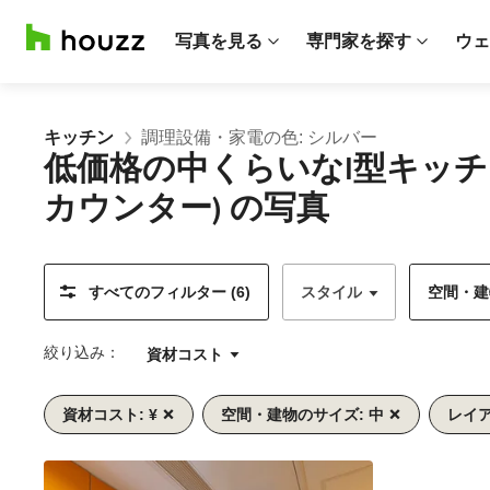
写真を見る
専門家を探す
ウェ
キッチン
調理設備・家電の色: シルバー
低価格の中くらいなI型キッ
カウンター) の写真
すべてのフィルター (6)
スタイル
空間・建物
絞り込み：
資材コスト
資材コスト: ¥
空間・建物のサイズ: 中
レイア
前
次
1/7
へ
へ