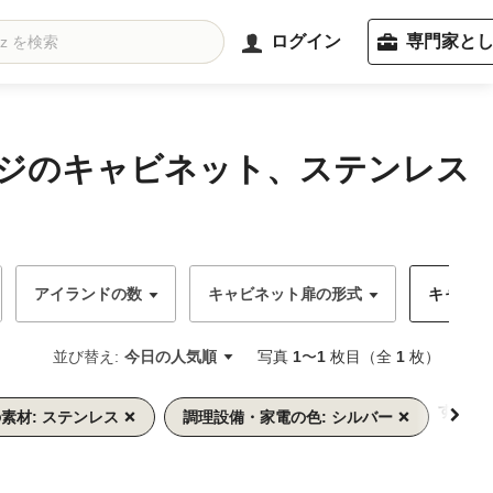
ログイン
専門家と
ンジのキャビネット、ステンレス
アイランドの数
キャビネット扉の形式
キャビネッ
並び替え:
今日の人気順
写真
1
〜
1
枚目（全
1
枚）
すべて
素材: ステンレス
調理設備・家電の色: シルバー