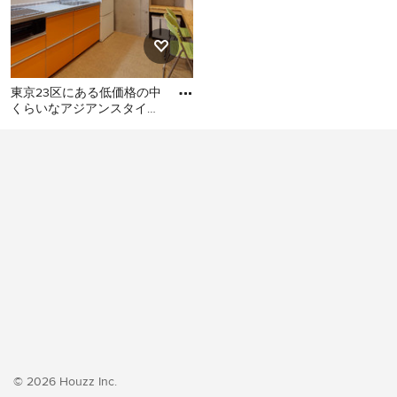
東京23区にある低価格の中
くらいなアジアンスタイル
のおしゃれなキッチン (シ
東京23区にある低価格の中
ングルシンク、フラットパ
くらいなアジアンスタイル
のおしゃれなキッチン (シン
グルシンク、フラットパネ
ル扉のキャビネット、オレ
ンジのキャビネット、ステ
ンレスカウンター、白いキ
ッチンパネル、シルバーの
調理設備、クッションフロ
ア、アイランドなし、オレ
ンジの床、グレーのキッチ
ンカウンター) の写真
© 2026 Houzz Inc.