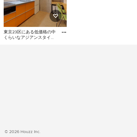
東京23区にある低価格の中
くらいなアジアンスタイル
のおしゃれなキッチン (シ
東京23区にある低価格の中
ングルシンク、フラットパ
くらいなアジアンスタイル
のおしゃれなキッチン (シン
グルシンク、フラットパネ
ル扉のキャビネット、オレ
ンジのキャビネット、ステ
ンレスカウンター、白いキ
ッチンパネル、シルバーの
調理設備、クッションフロ
ア、アイランドなし、オレ
ンジの床、グレーのキッチ
ンカウンター) の写真
© 2026 Houzz Inc.