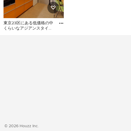
東京23区にある低価格の中
くらいなアジアンスタイル
のおしゃれなキッチン (シ
東京23区にある低価格の中
ングルシンク、フラットパ
くらいなアジアンスタイル
のおしゃれなキッチン (シン
グルシンク、フラットパネ
ル扉のキャビネット、オレ
ンジのキャビネット、ステ
ンレスカウンター、白いキ
ッチンパネル、シルバーの
調理設備、クッションフロ
ア、アイランドなし、オレ
ンジの床、グレーのキッチ
ンカウンター) の写真
© 2026 Houzz Inc.