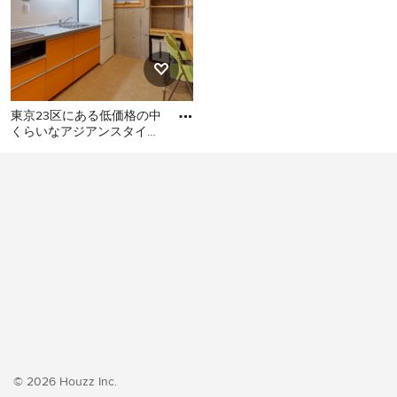
東京23区にある低価格の中
くらいなアジアンスタイル
のおしゃれなキッチン (シ
東京23区にある低価格の中
ングルシンク、フラットパ
くらいなアジアンスタイル
のおしゃれなキッチン (シン
グルシンク、フラットパネ
ル扉のキャビネット、オレ
ンジのキャビネット、ステ
ンレスカウンター、白いキ
ッチンパネル、シルバーの
調理設備、クッションフロ
ア、アイランドなし、オレ
ンジの床、グレーのキッチ
ンカウンター) の写真
© 2026 Houzz Inc.