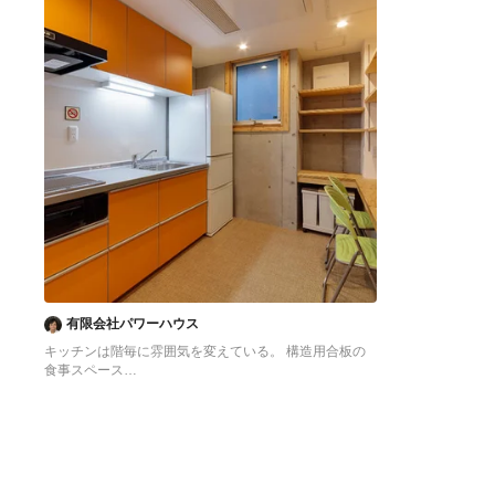
有限会社パワーハウス
キッチンは階毎に雰囲気を変えている。 構造用合板の
食事スペース
東京23区にある低価格の中くらいなアジアンスタイル
のおしゃれなキッチン (シングルシンク、フラットパネ
ル扉のキャビネット、オレンジのキャビネット、ステン
レスカウンター、白いキッチンパネル、シルバーの調理
設備、クッションフロア、アイランドなし、オレンジの
床、グレーのキッチンカウンター) の写真