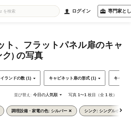
ログイン
専門家と
ネット、フラットパネル扉のキャ
) の写真
イランドの数 (1)
キャビネット扉の形式 (1)
キャビネッ
並び替え:
今日の人気順
写真
1
〜
1
枚目（全
1
枚）
調理設備・家電の色: シルバー
シンク: シングルボウル