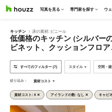
写真を見る
専門家を探す
ウェ
キッチン
床の素材: ビニール
低価格のキッチン (シルバ
ビネット、クッションフロア
すべてのフィルター (7)
スタイル
空間・建
絞り込み：
資材コスト
資材コスト: ¥
アイランドの数: なし
キャビネ
前
次
1/8
へ
へ