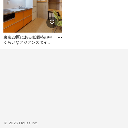
東京23区にある低価格の中
くらいなアジアンスタイル
のおしゃれなキッチン (シ
東京23区にある低価格の中
ングルシンク、フラットパ
くらいなアジアンスタイル
のおしゃれなキッチン (シン
グルシンク、フラットパネ
ル扉のキャビネット、オレ
ンジのキャビネット、ステ
ンレスカウンター、白いキ
ッチンパネル、シルバーの
調理設備、クッションフロ
ア、アイランドなし、オレ
ンジの床、グレーのキッチ
ンカウンター) の写真
© 2026 Houzz Inc.