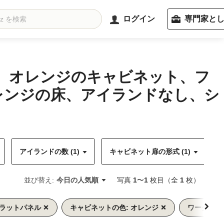
ログイン
専門家と
備、オレンジのキャビネット、フ
レンジの床、アイランドなし、シ
アイランドの数 (1)
キャビネット扉の形式 (1)
並び替え:
今日の人気順
写真
1
〜
1
枚目（全
1
枚）
フラットパネル
キャビネットの色: オレンジ
ワークトッ