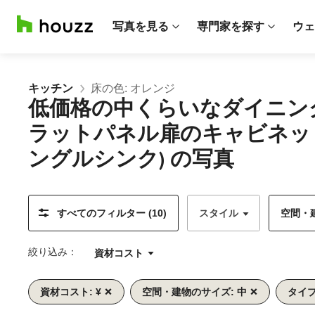
写真を見る
専門家を探す
ウェ
キッチン
床の色: オレンジ
低価格の中くらいなダイニン
ラットパネル扉のキャビネッ
ングルシンク) の写真
すべてのフィルター (10)
スタイル
空間・建
絞り込み：
資材コスト
資材コスト: ¥
空間・建物のサイズ: 中
タイプ
前
次
1/11