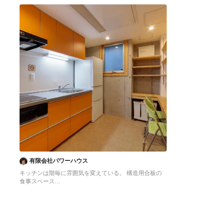
へ
へ
有限会社パワーハウス
キッチンは階毎に雰囲気を変えている。 構造用合板の
食事スペース
東京23区にある低価格の中くらいなアジアンスタイル
のおしゃれなキッチン (シングルシンク、フラットパネ
ル扉のキャビネット、オレンジのキャビネット、ステン
レスカウンター、白いキッチンパネル、シルバーの調理