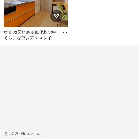
東京23区にある低価格の中
くらいなアジアンスタイル
のおしゃれなキッチン (シ
東京23区にある低価格の中
ングルシンク、フラットパ
くらいなアジアンスタイル
のおしゃれなキッチン (シン
グルシンク、フラットパネ
ル扉のキャビネット、オレ
ンジのキャビネット、ステ
ンレスカウンター、白いキ
ッチンパネル、シルバーの
調理設備、クッションフロ
ア、アイランドなし、オレ
ンジの床、グレーのキッチ
ンカウンター) の写真
© 2026 Houzz Inc.