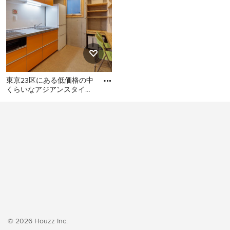
東京23区にある低価格の中
くらいなアジアンスタイル
のおしゃれなキッチン (シ
東京23区にある低価格の中
ングルシンク、フラットパ
くらいなアジアンスタイル
のおしゃれなキッチン (シン
グルシンク、フラットパネ
ル扉のキャビネット、オレ
ンジのキャビネット、ステ
ンレスカウンター、白いキ
ッチンパネル、シルバーの
調理設備、クッションフロ
ア、アイランドなし、オレ
ンジの床、グレーのキッチ
© 2026 Houzz Inc.
ンカウンター) の写真