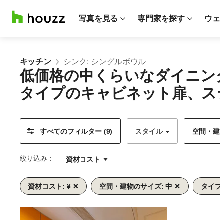
写真を見る
専門家を探す
ウェ
キッチン
シンク: シングルボウル
低価格の中くらいなダイニン
タイプのキャビネット扉、ス
すべてのフィルター (9)
スタイル
空間・建物
絞り込み：
資材コスト
資材コスト: ¥
空間・建物のサイズ: 中
タイプ
前
次
1/10
へ
へ