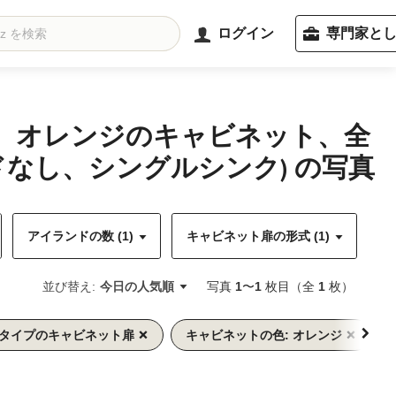
ログイン
専門家と
備、オレンジのキャビネット、全
なし、シングルシンク) の写真
アイランドの数 (1)
キャビネット扉の形式 (1)
キ
並び替え:
今日の人気順
写真
1
〜
1
枚目（全
1
枚）
全タイプのキャビネット扉
キャビネットの色: オレンジ