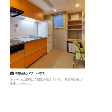
有限会社パワーハウス
キッチンは階毎に雰囲気を変えている。 構造用合板の
食事スペース
東京23区にある低価格の中くらいなアジアンスタイル
のおしゃれなキッチン (シングルシンク、フラットパネ
ル扉のキャビネット、オレンジのキャビネット、ステン
レスカウンター、白いキッチンパネル、シルバーの調理
設備、クッションフロア、アイランドなし、オレンジの
床、グレーのキッチンカウンター) の写真