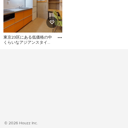
東京23区にある低価格の中
くらいなアジアンスタイル
のおしゃれなキッチン (シ
東京23区にある低価格の中
ングルシンク、フラットパ
くらいなアジアンスタイル
のおしゃれなキッチン (シン
グルシンク、フラットパネ
ル扉のキャビネット、オレ
ンジのキャビネット、ステ
ンレスカウンター、白いキ
ッチンパネル、シルバーの
調理設備、クッションフロ
ア、アイランドなし、オレ
ンジの床、グレーのキッチ
ンカウンター) の写真
© 2026 Houzz Inc.