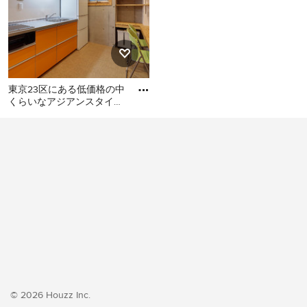
東京23区にある低価格の中
くらいなアジアンスタイル
のおしゃれなキッチン (シ
東京23区にある低価格の中
ングルシンク、フラットパ
くらいなアジアンスタイル
のおしゃれなキッチン (シン
グルシンク、フラットパネ
ル扉のキャビネット、オレ
ンジのキャビネット、ステ
ンレスカウンター、白いキ
ッチンパネル、シルバーの
調理設備、クッションフロ
ア、アイランドなし、オレ
ンジの床、グレーのキッチ
ンカウンター) の写真
© 2026 Houzz Inc.