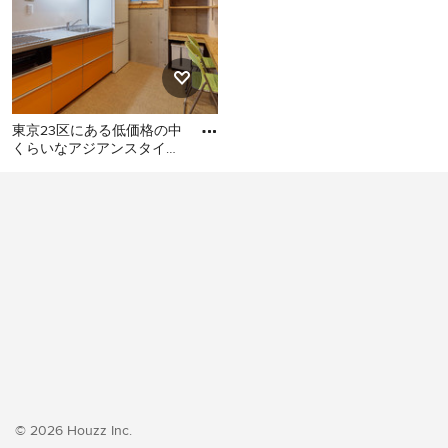
東京23区にある低価格の中
くらいなアジアンスタイル
のおしゃれなキッチン (シ
東京23区にある低価格の中
ングルシンク、フラットパ
くらいなアジアンスタイル
のおしゃれなキッチン (シン
グルシンク、フラットパネ
ル扉のキャビネット、オレ
ンジのキャビネット、ステ
ンレスカウンター、白いキ
ッチンパネル、シルバーの
調理設備、クッションフロ
ア、アイランドなし、オレ
ンジの床、グレーのキッチ
ンカウンター) の写真
© 2026 Houzz Inc.