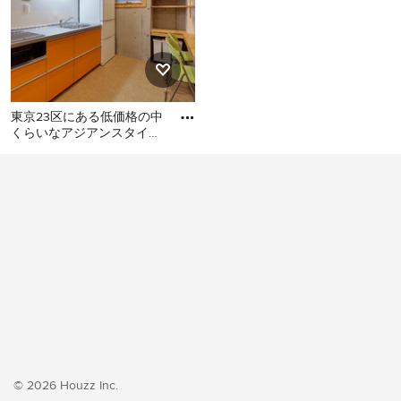
東京23区にある低価格の中
くらいなアジアンスタイル
のおしゃれなキッチン (シ
東京23区にある低価格の中
ングルシンク、フラットパ
くらいなアジアンスタイル
のおしゃれなキッチン (シン
グルシンク、フラットパネ
ル扉のキャビネット、オレ
ンジのキャビネット、ステ
ンレスカウンター、白いキ
ッチンパネル、シルバーの
調理設備、クッションフロ
ア、アイランドなし、オレ
ンジの床、グレーのキッチ
ンカウンター) の写真
© 2026 Houzz Inc.