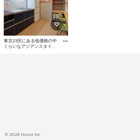
東京23区にある低価格の中
くらいなアジアンスタイル
のおしゃれなキッチン (シ
東京23区にある低価格の中
ングルシンク、フラットパ
くらいなアジアンスタイル
のおしゃれなキッチン (シン
グルシンク、フラットパネ
ル扉のキャビネット、ター
コイズのキャビネット、ス
テンレスカウンター、白い
キッチンパネル、ガラス板
のキッチンパネル、シルバ
ーの調理設備、クッション
フロア、アイランドなし、
ベージュの床、グレーのキ
© 2026 Houzz Inc.
ッチンカウンター) の写真