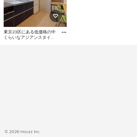
東京23区にある低価格の中
くらいなアジアンスタイル
のおしゃれなキッチン (シ
東京23区にある低価格の中
ングルシンク、フラットパ
くらいなアジアンスタイル
のおしゃれなキッチン (シン
グルシンク、フラットパネ
ル扉のキャビネット、ター
コイズのキャビネット、ス
テンレスカウンター、白い
キッチンパネル、ガラス板
のキッチンパネル、シルバ
ーの調理設備、クッション
フロア、アイランドなし、
ベージュの床、グレーのキ
ッチンカウンター) の写真
© 2026 Houzz Inc.