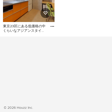
東京23区にある低価格の中
くらいなアジアンスタイル
のおしゃれなキッチン (シ
東京23区にある低価格の中
ングルシンク、フラットパ
くらいなアジアンスタイル
のおしゃれなキッチン (シン
グルシンク、フラットパネ
ル扉のキャビネット、オレ
ンジのキャビネット、ステ
ンレスカウンター、白いキ
ッチンパネル、シルバーの
調理設備、クッションフロ
ア、アイランドなし、オレ
ンジの床、グレーのキッチ
ンカウンター) の写真
© 2026 Houzz Inc.