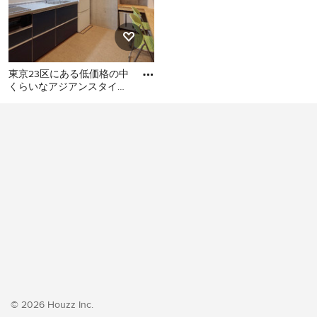
東京23区にある低価格の中
くらいなアジアンスタイル
のおしゃれなキッチン (シ
東京23区にある低価格の中
ングルシンク、フラットパ
くらいなアジアンスタイル
のおしゃれなキッチン (シン
グルシンク、フラットパネ
ル扉のキャビネット、ター
コイズのキャビネット、ス
テンレスカウンター、白い
キッチンパネル、ガラス板
のキッチンパネル、シルバ
ーの調理設備、クッション
フロア、アイランドなし、
ベージュの床、グレーのキ
ッチンカウンター) の写真
© 2026 Houzz Inc.