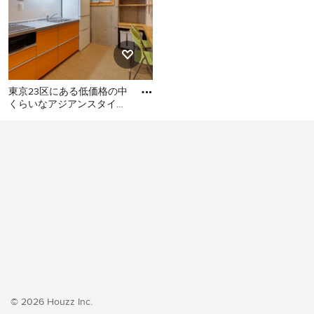
東京23区にある低価格の中
くらいなアジアンスタイル
のおしゃれなキッチン (シ
東京23区にある低価格の中
ングルシンク、フラットパ
くらいなアジアンスタイル
のおしゃれなキッチン (シン
グルシンク、フラットパネ
ル扉のキャビネット、オレ
ンジのキャビネット、ステ
ンレスカウンター、白いキ
ッチンパネル、シルバーの
調理設備、クッションフロ
ア、アイランドなし、オレ
ンジの床、グレーのキッチ
ンカウンター) の写真
© 2026 Houzz Inc.