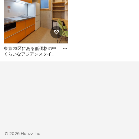
東京23区にある低価格の中
くらいなアジアンスタイル
のおしゃれなキッチン (シ
東京23区にある低価格の中
ングルシンク、フラットパ
くらいなアジアンスタイル
のおしゃれなキッチン (シン
グルシンク、フラットパネ
ル扉のキャビネット、オレ
ンジのキャビネット、ステ
ンレスカウンター、白いキ
ッチンパネル、シルバーの
調理設備、クッションフロ
ア、アイランドなし、オレ
ンジの床、グレーのキッチ
© 2026 Houzz Inc.
ンカウンター) の写真