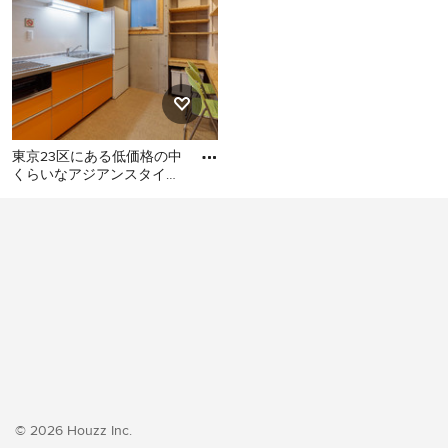
東京23区にある低価格の中
くらいなアジアンスタイル
のおしゃれなキッチン (シ
東京23区にある低価格の中
ングルシンク、フラットパ
くらいなアジアンスタイル
のおしゃれなキッチン (シン
グルシンク、フラットパネ
ル扉のキャビネット、オレ
ンジのキャビネット、ステ
ンレスカウンター、白いキ
ッチンパネル、シルバーの
調理設備、クッションフロ
ア、アイランドなし、オレ
ンジの床、グレーのキッチ
© 2026 Houzz Inc.
ンカウンター) の写真