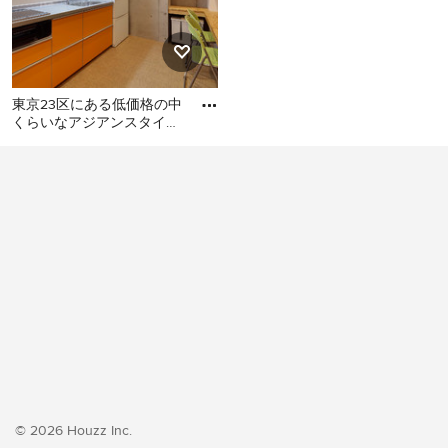
東京23区にある低価格の中
くらいなアジアンスタイル
のおしゃれなキッチン (シ
東京23区にある低価格の中
ングルシンク、フラットパ
くらいなアジアンスタイル
のおしゃれなキッチン (シン
グルシンク、フラットパネ
ル扉のキャビネット、オレ
ンジのキャビネット、ステ
ンレスカウンター、白いキ
ッチンパネル、シルバーの
調理設備、クッションフロ
ア、アイランドなし、オレ
ンジの床、グレーのキッチ
ンカウンター) の写真
© 2026 Houzz Inc.