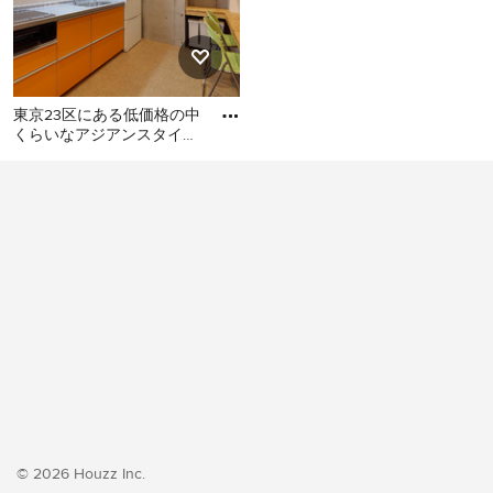
東京23区にある低価格の中
くらいなアジアンスタイル
のおしゃれなキッチン (シ
東京23区にある低価格の中
ングルシンク、フラットパ
くらいなアジアンスタイル
のおしゃれなキッチン (シン
グルシンク、フラットパネ
ル扉のキャビネット、オレ
ンジのキャビネット、ステ
ンレスカウンター、白いキ
ッチンパネル、シルバーの
調理設備、クッションフロ
ア、アイランドなし、オレ
ンジの床、グレーのキッチ
ンカウンター) の写真
© 2026 Houzz Inc.