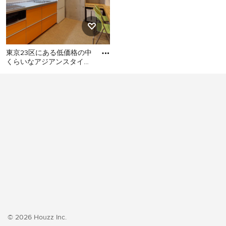
東京23区にある低価格の中
くらいなアジアンスタイル
のおしゃれなキッチン (シ
東京23区にある低価格の中
ングルシンク、フラットパ
くらいなアジアンスタイル
のおしゃれなキッチン (シン
グルシンク、フラットパネ
ル扉のキャビネット、オレ
ンジのキャビネット、ステ
ンレスカウンター、白いキ
ッチンパネル、シルバーの
調理設備、クッションフロ
ア、アイランドなし、オレ
ンジの床、グレーのキッチ
ンカウンター) の写真
© 2026 Houzz Inc.