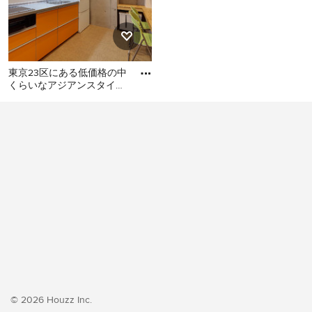
東京23区にある低価格の中
くらいなアジアンスタイル
のおしゃれなキッチン (シ
東京23区にある低価格の中
ングルシンク、フラットパ
くらいなアジアンスタイル
のおしゃれなキッチン (シン
グルシンク、フラットパネ
ル扉のキャビネット、オレ
ンジのキャビネット、ステ
ンレスカウンター、白いキ
ッチンパネル、シルバーの
調理設備、クッションフロ
ア、アイランドなし、オレ
ンジの床、グレーのキッチ
ンカウンター) の写真
© 2026 Houzz Inc.