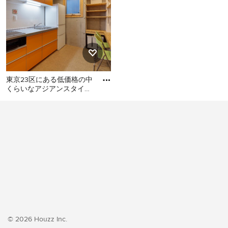
東京23区にある低価格の中
くらいなアジアンスタイル
のおしゃれなキッチン (シ
東京23区にある低価格の中
ングルシンク、フラットパ
くらいなアジアンスタイル
のおしゃれなキッチン (シン
グルシンク、フラットパネ
ル扉のキャビネット、オレ
ンジのキャビネット、ステ
ンレスカウンター、白いキ
ッチンパネル、シルバーの
調理設備、クッションフロ
ア、アイランドなし、オレ
ンジの床、グレーのキッチ
© 2026 Houzz Inc.
ンカウンター) の写真