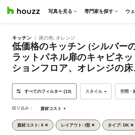
写真を見る
専門家を探す
ウェ
キッチン
床の色: オレンジ
低価格のキッチン (シルバ
ラットパネル扉のキャビネッ
ションフロア、オレンジの床
すべてのフィルター (13)
スタイル
空間・
絞り込み：
資材コスト
資材コスト: ¥
レイアウト: I型
タイプ: DK
前
次
1/14