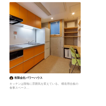
へ
へ
有限会社パワーハウス
キッチンは階毎に雰囲気を変えている。 構造用合板の
食事スペース
東京23区にある低価格の中くらいなアジアンスタイル
のおしゃれなキッチン (シングルシンク、フラットパネ
ル扉のキャビネット、オレンジのキャビネット、ステン
レスカウンター、白いキッチンパネル、シルバーの調理