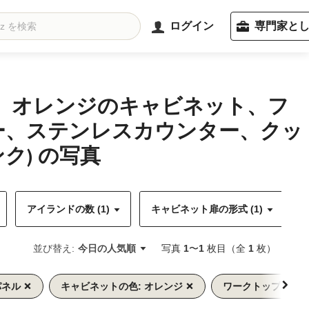
ログイン
専門家と
ル、オレンジのキャビネット、フ
ー、ステンレスカウンター、クッ
) の写真
アイランドの数 (1)
キャビネット扉の形式 (1)
並び替え:
今日の人気順
写真
1
〜
1
枚目（全
1
枚）
パネル
キャビネットの色: オレンジ
ワークトップの素材